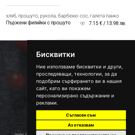
хляб, прошуто, рукола, барбекю сос, галета панко
Пържени филийки с прошуто
гр.
7.15 € / 13.98 лв.
0884-171-883
Бисквитки
тел. за поръчка
ДОСТАВКА 2 €
Ние използваме бисквитки и други,
в рамките на града
ONLINE МАГАЗИН
проследяващи, технологии, за да
подобрим сърфирането ви в нашия
Вие пазарувате, ние доставяме
сайт, като ви покажем
персонализирано съдържание и
гр. Добрич, бул. „25-ти септември“ 24
реклами.
088 563 9566
тел.:
Съгласен съм
bacardi_dobrich@abv.bg
Facebook
Аз отказвам