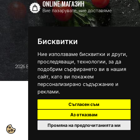
ONLINE МАГАЗИН
Вие пазарувате, ние доставяме
гр. Добрич, бул. „25-ти септември“ 24
088 563 9566
тел.:
Бисквитки
bacardi_dobrich@abv.bg
Ние използваме бисквитки и други,
Facebook
проследяващи, технологии, за да
2026 Bacardi Club Dobrich, Всички права запазени.
подобрим сърфирането ви в нашия
Условия
/
Защита на личните данни
сайт, като ви покажем
персонализирано съдържание и
реклами.
Съгласен съм
Аз отказвам
Промяна на предпочитанията ми